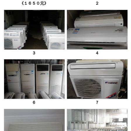
《１６５０元》
２
３
４
６
７